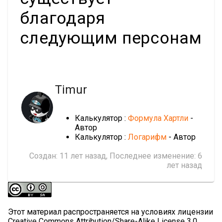
благодаря
следующим персонам
Timur
Калькулятор :
Формула Хартли
-
Автор
Калькулятор :
Логарифм
- Автор
Создан:
11 лет назад
, Последнее изменение:
6
лет назад
Этот материал распространяется на условиях лицензии
Creative Commons Attribution/Share-Alike License 3.0