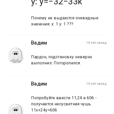
y: y=−32−33k
Почему не выдаются очевидные
значения: x: 1 y: 1 ???
Вадим
10 лет назад
Пардон, подстановку неверно
выполнил. Поторопился.
Вадим
10 лет назад
Попробуйте ввести 11,24 и 606 -
получается несусветная чушь.
11x+24y=606