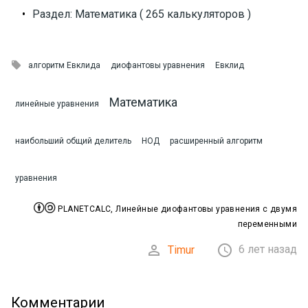
•
Раздел: Математика ( 265 калькуляторов )

алгоритм Евклида
диофантовы уравнения
Евклид
Математика
линейные уравнения
наибольший общий делитель
НОД
расширенный алгоритм
уравнения


PLANETCALC, Линейные диофантовы уравнения с двумя
переменными


6 лет назад
Timur
Комментарии