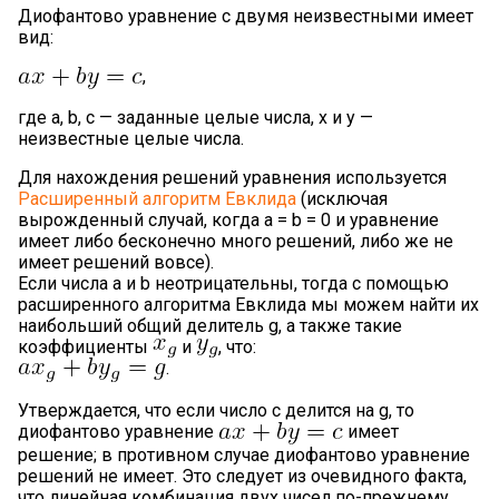
Диофантово уравнение с двумя неизвестными имеет
вид:
,
где a, b, c — заданные целые числа, x и y —
неизвестные целые числа.
Для нахождения решений уравнения используется
Расширенный алгоритм Евклида
(исключая
вырожденный случай, когда a = b = 0 и уравнение
имеет либо бесконечно много решений, либо же не
имеет решений вовсе).
Если числа a и b неотрицательны, тогда с помощью
расширенного алгоритма Евклида мы можем найти их
наибольший общий делитель g, а также такие
коэффициенты
и
, что:
.
Утверждается, что если число c делится на g, то
диофантово уравнение
имеет
решение; в противном случае диофантово уравнение
решений не имеет. Это следует из очевидного факта,
что линейная комбинация двух чисел по-прежнему