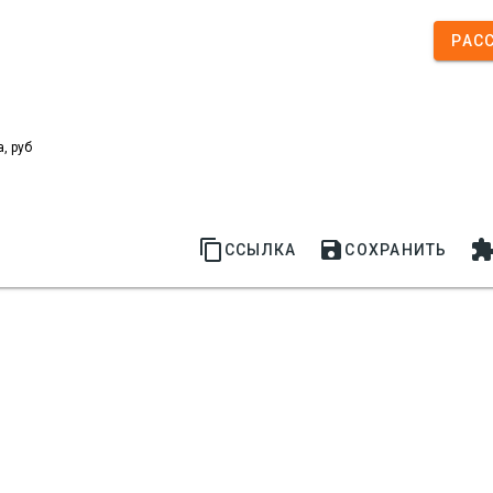
РАС
, руб


ССЫЛКА
СОХРАНИТЬ