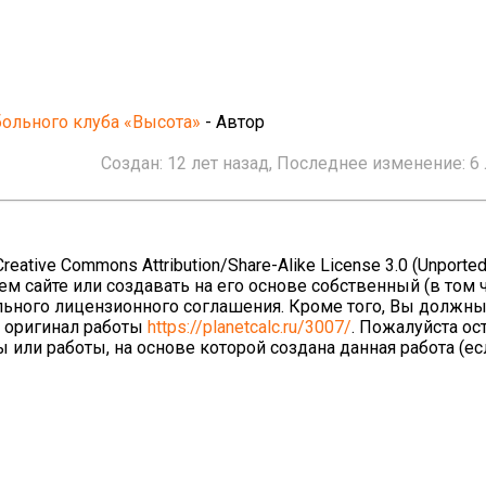
больного клуба «Высота»
- Автор
Создан:
12 лет назад
, Последнее изменение:
6
ative Commons Attribution/Share-Alike License 3.0 (Unported
ем сайте или создавать на его основе собственный (в том 
льного лицензионного соглашения. Кроме того, Вы должны
а оригинал работы
https://planetcalc.ru/3007/
. Пожалуйста ос
 или работы, на основе которой создана данная работа (е