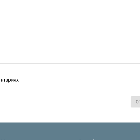
нтариях
О