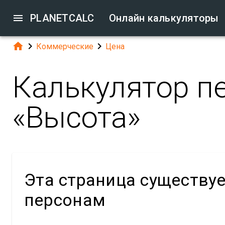

PLANETCALC
Онлайн калькуляторы



Коммерческие
Цена
Калькулятор п
«Высота»
Эта страница существу
персонам