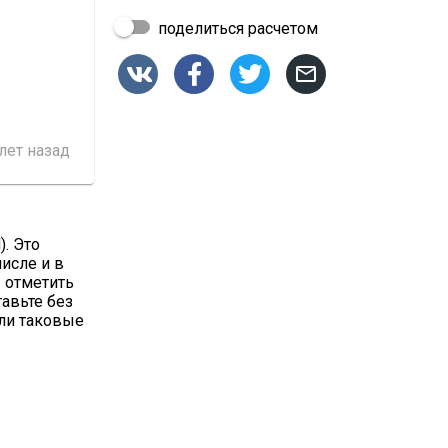
поделиться расчетом




 лет назад
). Это
числе и в
 отметить
тавьте без
сли таковые