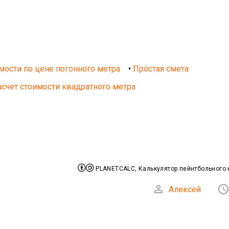
мости по цене погонного метра
•
Простая смета
асчет стоимости квадратного метра


PLANETCALC, Калькулятор пейнтбольного 

Алексей