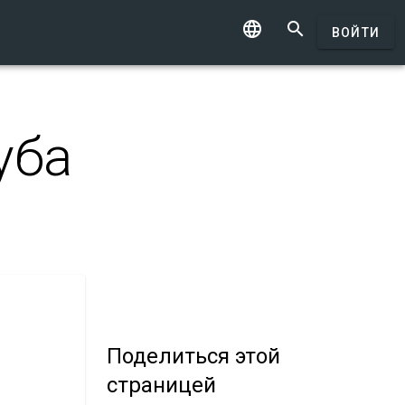


ВОЙТИ
уба
Поделиться
этой
страницей