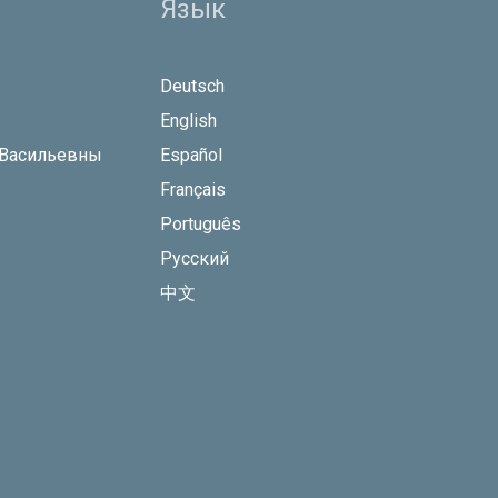
Язык
Deutsch
English
 Васильевны
Español
Français
Português
Русский
中文