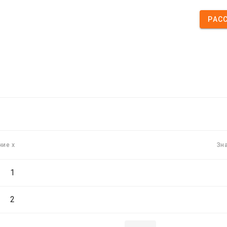
РАС
ние x
Зн
1
2