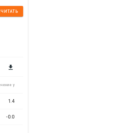
СЧИТАТЬ

ачение y
1.4
-0.0