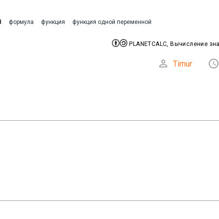
а
формула
функция
функция одной переменной


PLANETCALC, Вычисление зн

Timur