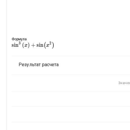
Формула
3
2
sin
(
)
+
sin
(
)
sin
3
(
x
)
x
+
sin
(
x
2
)
x
Результат расчета
Значе