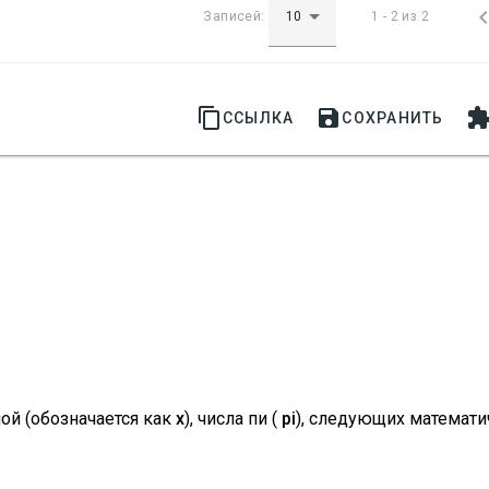
Записей:
1 - 2 из 2


ССЫЛКА
СОХРАНИТЬ
ой (обозначается как
x
), числа пи (
pi
), следующих математи