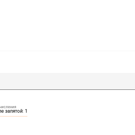
ычисления
е запятой: 1