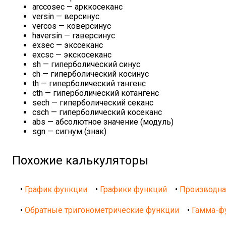
arccosec — арккосеканс
versin — версинус
vercos — коверсинус
haversin — гаверсинус
exsec — экссеканс
excsc — экскосеканс
sh — гиперболический синус
ch — гиперболический косинус
th — гиперболический тангенс
cth — гиперболический котангенс
sech — гиперболический секанс
csch — гиперболический косеканс
abs — абсолютное значение (модуль)
sgn — сигнум (знак)
Похожие калькуляторы
•
График функции
•
Графики функций
•
Производна
•
Обратные тригонометрические функции
•
Гамма-ф