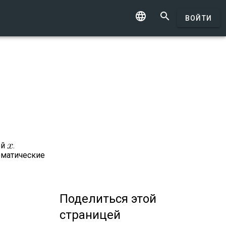


ВОЙТИ
ой
.
ематические
Поделиться
этой
страницей