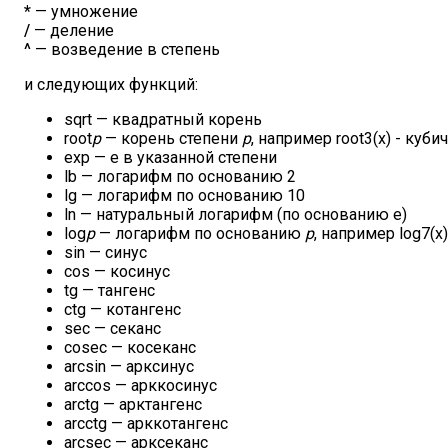
*
— умножение
/
— деление
^
— возведение в степень
и следующих функций:
sqrt — квадратный корень
root
p
— корень степени
p
, например root3(x) - куб
exp — e в указанной степени
lb — логарифм по основанию 2
lg — логарифм по основанию 10
ln — натуральный логарифм (по основанию e)
log
p
— логарифм по основанию
p
, например log7(
sin — синус
cos — косинус
tg — тангенс
ctg — котангенс
sec — секанс
cosec — косеканс
arcsin — арксинус
arccos — арккосинус
arctg — арктангенс
arcctg — арккотангенс
arcsec — арксеканс