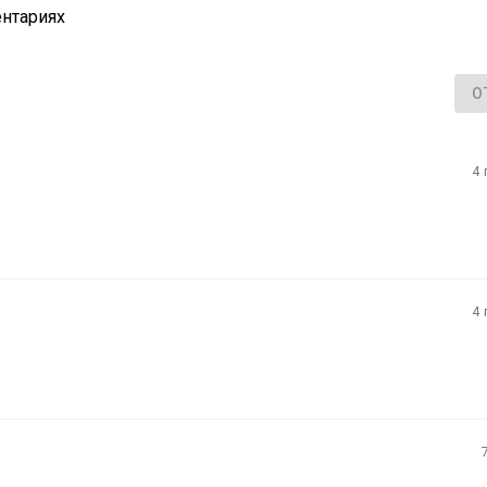
нтариях
О
4 
4 