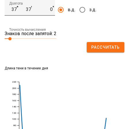
Долгота
°
′
″
в.д.
з.д.
Точность вычисления
Знаков после запятой: 2
РАССЧИТАТЬ
Длина тени в течение дня
220
200
180
160
140
120
100
80