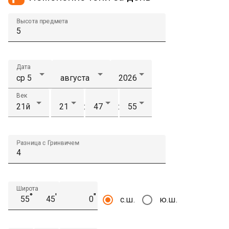
Высота предмета
Дата
Век
:
:
Разница с Гринвичем
Широта
°
′
″
с.ш.
ю.ш.