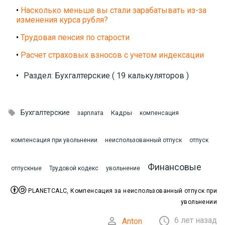
•
Насколько меньше вы стали зарабатывать из-за
изменения курса рубля?
•
Трудовая пенсия по старости
•
Расчет страховых взносов с учетом индексации
•
Раздел: Бухгалтерские ( 19 калькуляторов )

Бухгалтерские
Кадры
зарплата
компенсация
компенсация при увольнении
неиспользованный отпуск
отпуск
Финансовые
отпускные
Трудовой кодекс
увольнение


PLANETCALC, Компенсация за неиспользованный отпуск при
увольнении


6 лет назад
Anton