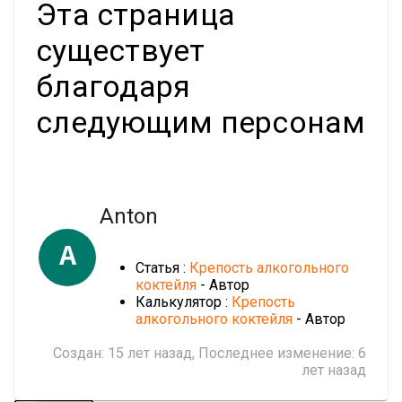
Эта страница
существует
благодаря
следующим персонам
Anton
A
Статья :
Крепость алкогольного
коктейля
- Автор
Калькулятор :
Крепость
алкогольного коктейля
- Автор
Создан:
15 лет назад
, Последнее изменение:
6
лет назад