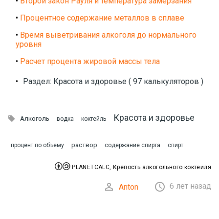
•
Второй закон Рауля и температура замерзания
•
Процентное содержание металлов в сплаве
•
Время выветривания алкоголя до нормального
уровня
•
Расчет процента жировой массы тела
•
Раздел: Красота и здоровье ( 97 калькуляторов )
Красота и здоровье

Алкоголь
водка
коктейль
раствор
процент по объему
содержание спирта
спирт


PLANETCALC, Крепость алкогольного коктейля


6 лет назад
Anton