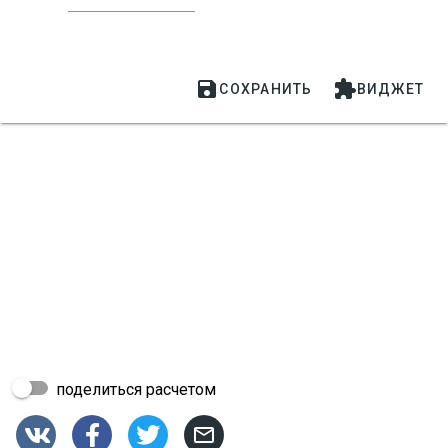


СОХРАНИТЬ
ВИДЖЕТ
поделиться расчетом



