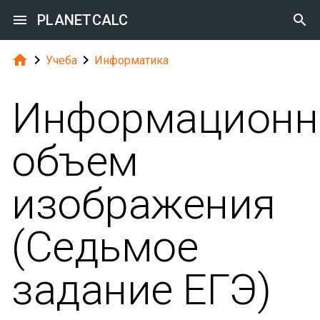

PLANETCALC




Учеба
Информатика
Информацион
объем
изображения
(Cедьмое
задание ЕГЭ)