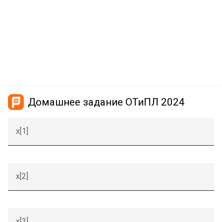
Домашнее задание ОТиПЛ 2024
x[1]
x[2]
x[3]