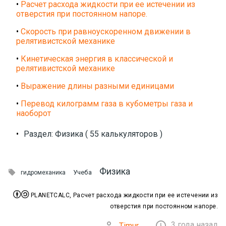
•
Расчет расхода жидкости при ее истечении из
отверстия при постоянном напоре.
•
Скорость при равноускоренном движении в
релятивистской механике
•
Кинетическая энергия в классической и
релятивистской механике
•
Выражение длины разными единицами
•
Перевод килограмм газа в кубометры газа и
наоборот
•
Раздел: Физика ( 55 калькуляторов )
Физика

Учеба
гидромеханика


PLANETCALC, Расчет расхода жидкости при ее истечении из
отверстия при постоянном напоре.


3 года назад
Timur