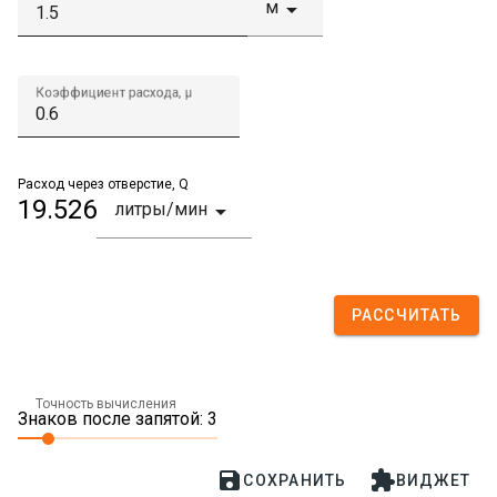
м

Коэффициент расхода, µ
Расход через отверстие, Q
19.526
литры/мин

РАССЧИТАТЬ
Точность вычисления
Знаков после запятой: 3


СОХРАНИТЬ
ВИДЖЕТ