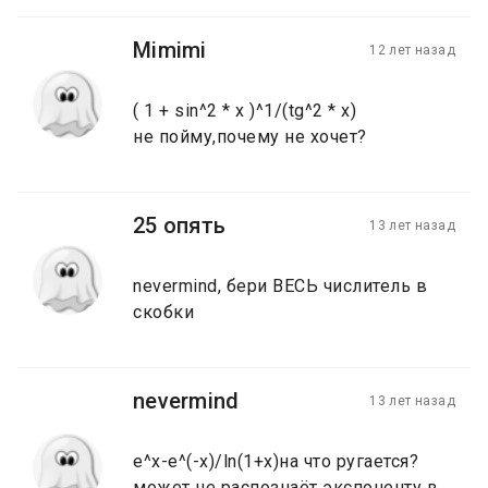
Mimimi
12 лет назад
( 1 + sin^2 * x )^1/(tg^2 * x)
не пойму,почему не хочет?
25 опять
13 лет назад
nevermind, бери ВЕСЬ числитель в
скобки
nevermind
13 лет назад
e^x-e^(-x)/ln(1+x)на что ругается?
может не распознаёт экспоненту в