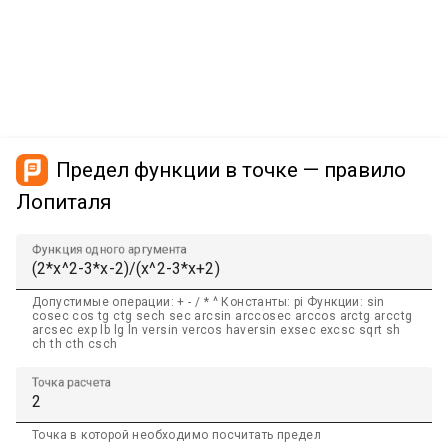
Предел функции в точке — правило
Лопиталя
Функция одного аргумента
Допустимые операции: + - / * ^ Константы: pi Функции: sin
cosec cos tg ctg sech sec arcsin arccosec arccos arctg arcctg
arcsec exp lb lg ln versin vercos haversin exsec excsc sqrt sh
ch th cth csch
Точка расчета
Точка в которой необходимо посчитать предел