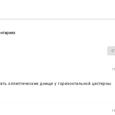
нтариях
О
1
тать эллиптические днище у горизонтальной цистерны.
1