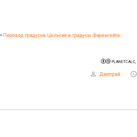
•
Перевод градусов Цельсия в градусы Фаренгейта


PLANETCALC,

Дмитрий