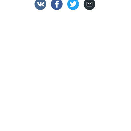



