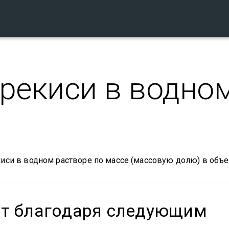
рекиси в водно
киси в водном растворе по массе (массовую долю) в об
ет благодаря следующим