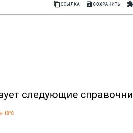


ССЫЛКА
СОХРАНИТЬ
ьзует следующие справочн
и 18°C