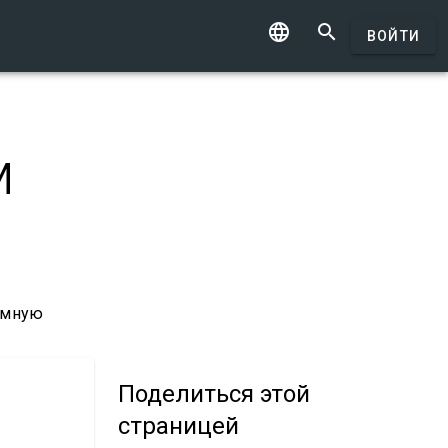


ВОЙТИ
м
ъемную
Поделиться
этой
страницей