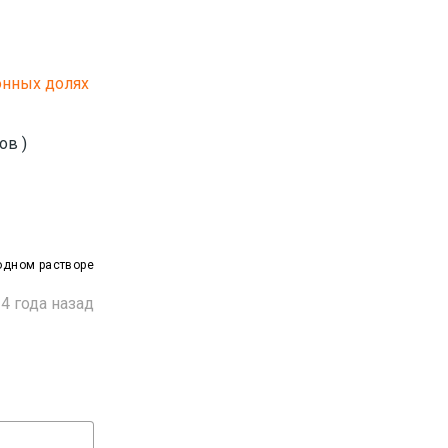
онных долях
ов )
одном растворе
4 года назад