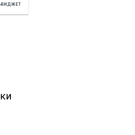

ВИДЖЕТ
ики