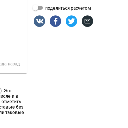
поделиться расчетом




года назад
). Это
числе и в
 отметить
ставьте без
сли таковые