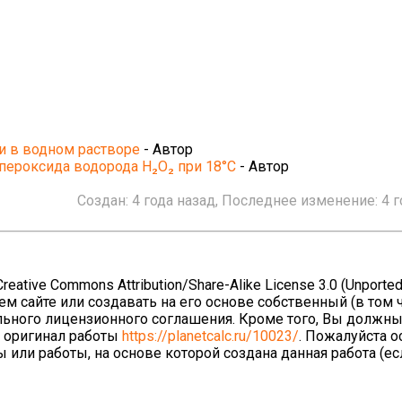
и в водном растворе
- Автор
пероксида водорода H₂O₂ при 18°C
- Автор
Создан:
4 года назад
, Последнее изменение:
4 
ative Commons Attribution/Share-Alike License 3.0 (Unported
ем сайте или создавать на его основе собственный (в том 
льного лицензионного соглашения. Кроме того, Вы должны
а оригинал работы
https://planetcalc.ru/10023/
. Пожалуйста о
 или работы, на основе которой создана данная работа (е