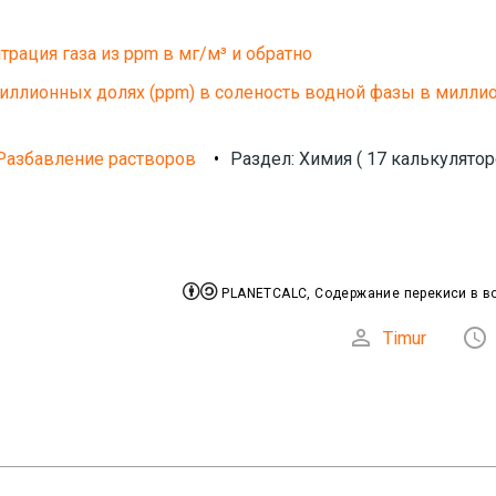
трация газа из ppm в мг/м³ и обратно
миллионных долях (ppm) в соленость водной фазы в милли
Разбавление растворов
•
Раздел: Химия ( 17 калькулятор


PLANETCALC, Содержание перекиси в в


Timur