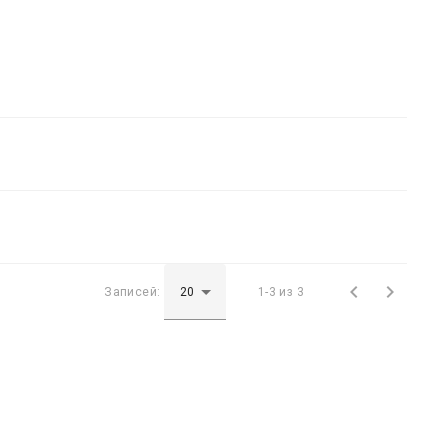


Записей:
1-3 из 3