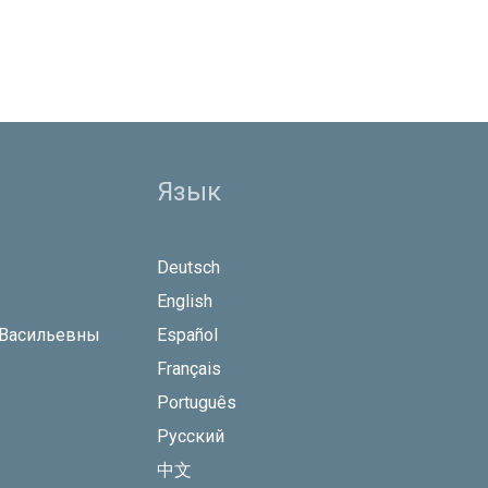
Язык
Deutsch
English
 Васильевны
Español
Français
Português
Русский
中文