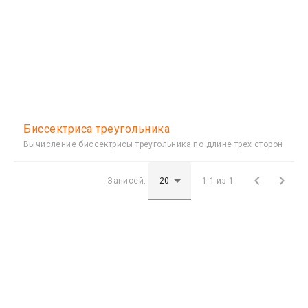
Биссектриса треугольника
Вычисление биссектрисы треугольника по длине трех сторон


Записей:
1-1 из 1