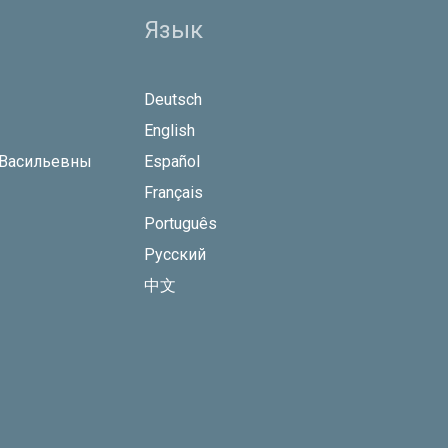
Язык
Deutsch
English
 Васильевны
Español
Français
Português
Русский
中文