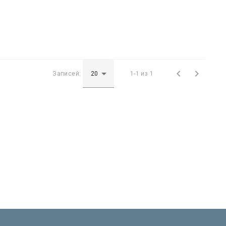


Записей:
1-1 из 1