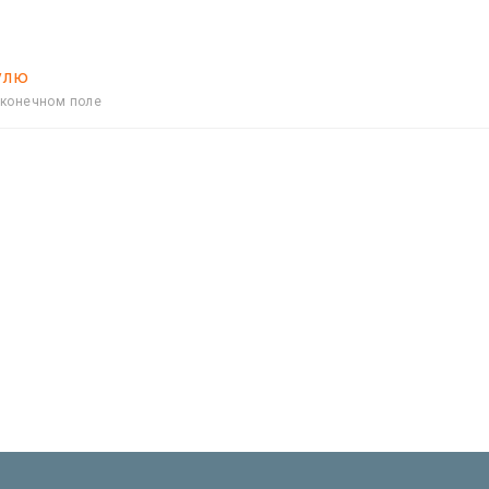
улю
 конечном поле