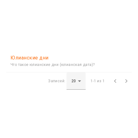
Юлианские дни
Что такое юлианские дни (юлианская дата)?


Записей:
1-1 из 1