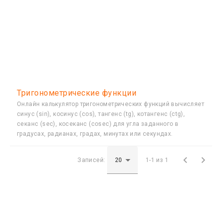
Тригонометрические функции
Онлайн калькулятор тригонометрических функций вычисляет
синус (sin), косинус (cos), тангенс (tg), котангенс (ctg),
секанс (sec), косеканс (cosec) для угла заданного в
градусах, радианах, градах, минутах или секундах.


Записей:
1-1 из 1