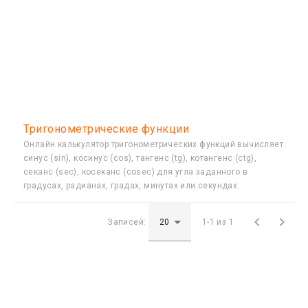
Тригонометрические функции
Онлайн калькулятор тригонометрических функций вычисляет
синус (sin), косинус (cos), тангенс (tg), котангенс (ctg),
секанс (sec), косеканс (cosec) для угла заданного в
градусах, радианах, градах, минутах или секундах.


Записей:
1-1 из 1