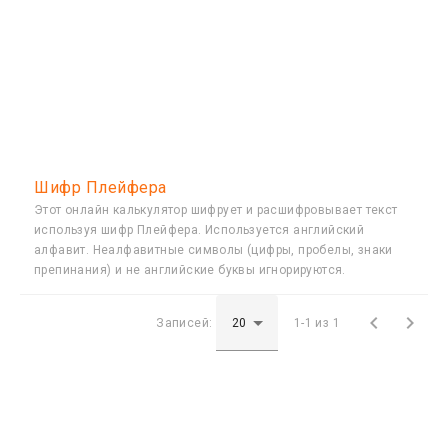
Шифр Плейфера
Этот онлайн калькулятор шифрует и расшифровывает текст
используя шифр Плейфера. Используется английский
алфавит. Неалфавитные символы (цифры, пробелы, знаки
препинания) и не английские буквы игнорируются.


Записей:
1-1 из 1