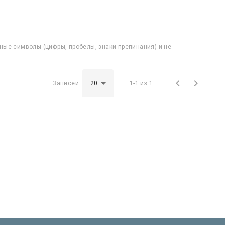
ные символы (цифры, пробелы, знаки препинания) и не


Записей:
1-1 из 1