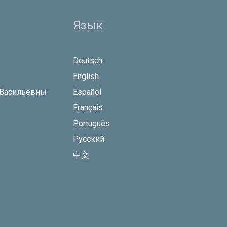
Язык
Deutsch
English
 Васильевны
Español
Français
Português
Русский
中文