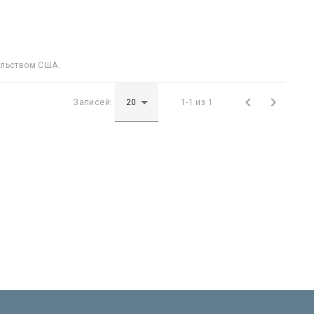
ельством США.


Записей:
1-1 из 1