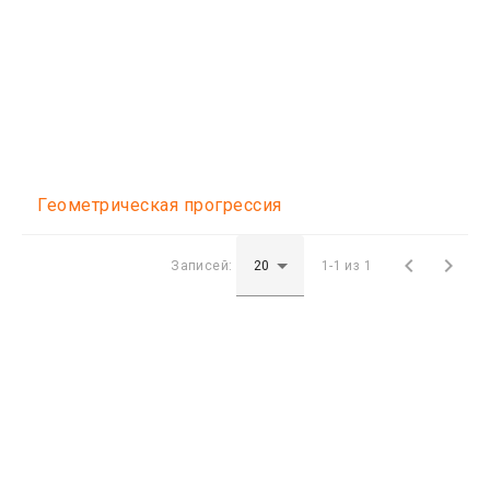
Геометрическая прогрессия


Записей:
1-1 из 1