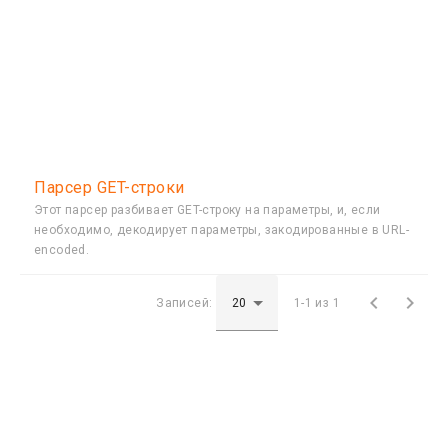
Парсер GET-строки
Этот парсер разбивает GET-строку на параметры, и, если
необходимо, декодирует параметры, закодированные в URL-
encoded.


Записей:
1-1 из 1