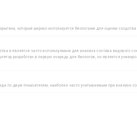
рыгина, который широко используется биологами для оценки сходства 
тва и является часто используемым для анализа состава видового со
лятор разработан в первую очередь для биологов, но является универ
да по двум показателям, наиболее часто учитываемым при анализе соо