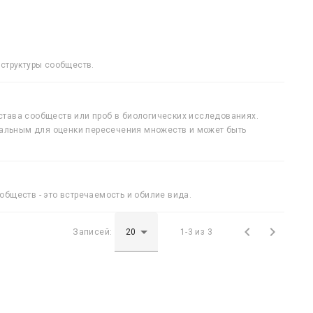
структуры сообществ.
става сообществ или проб в биологических исследованиях.
сальным для оценки пересечения множеств и может быть
бществ - это встречаемость и обилие вида.


Записей:
1-3 из 3