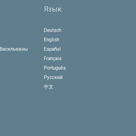
Язык
Deutsch
English
 Васильевны
Español
Français
Português
Русский
中文