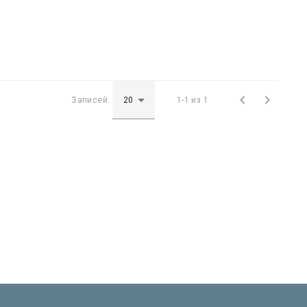


Записей:
1-1 из 1