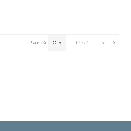


Записей:
1-1 из 1