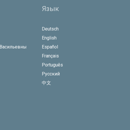
Язык
Deutsch
English
 Васильевны
Español
Français
Português
Русский
中文