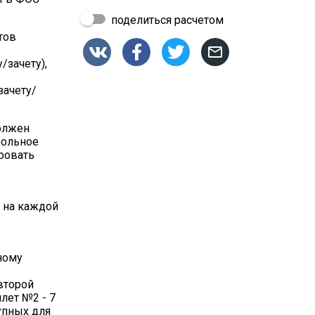
поделиться расчетом
тов




зачету),
зачету/
олжен
рольное
ровать
у на каждой
ному
второй
илет №2 - 7
тупных для