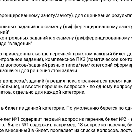
ренцированному зачету/зачету), для оценивания результа
ольных заданий к экзамену (дифференцированному зачету/
ний"
контрольных заданий к экзамену (дифференцированному 
иде "владений"
з приведенных выше перечней, при этом каждый билет д
онтрольное задание), комплексное ПКЗ (практическое конт
кам вопросов/заданий разных типов/тем/категорий сформи
назначен для решения этой задачи.
в вопросов/заданий (я решил пока ограничиться тремя, как
больше), и ввести перечень вопросов - по одному вопрос
етов, отдельно для каждой категории.
в билет из данной категории. По умолчанию берется по од
 билет №1 содержит первый вопрос из перечня, билет №2 - 
(т.е. билет №1 содержит, например, 18 вопрос из перечня, б
 уже внесенный в билет, пропадает из списка вопросов, дос