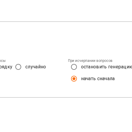
осы
При исчерпании вопросов
рядку
случайно
остановить генераци
начать сначала