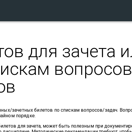
ов для зачета и
пискам вопросов
ов
ных/зачетных билетов по спискам вопросов/задач. Вопр
чайном порядке.
илетов для зачета, может быть полезным при документи
бо дисциплине. Методические рекомендации требуют, чтоб