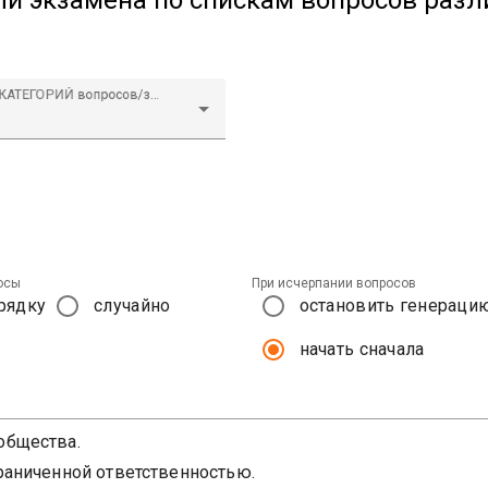
ли экзамена по спискам вопросов раз
Количество КАТЕГОРИЙ вопросов/задач в билете
осы
При исчерпании вопросов
рядку
случайно
остановить генераци
начать сначала