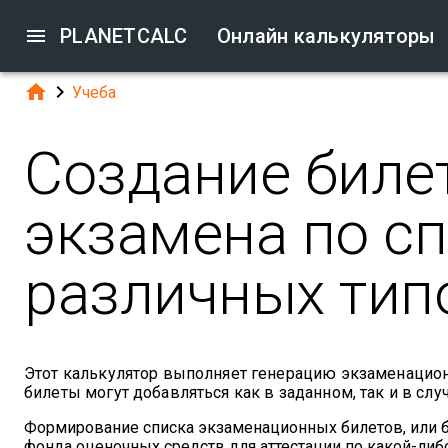

PLANETCALC
Онлайн калькуляторы


Учеба
Создание билет
экзамена по с
различных тип
Этот калькулятор выполняет генерацию экзаменацион
билеты могут добавляться как в заданном, так и в слу
Формирование списка экзаменационных билетов, или б
фонда оценочных средств для аттестации по какой-ли