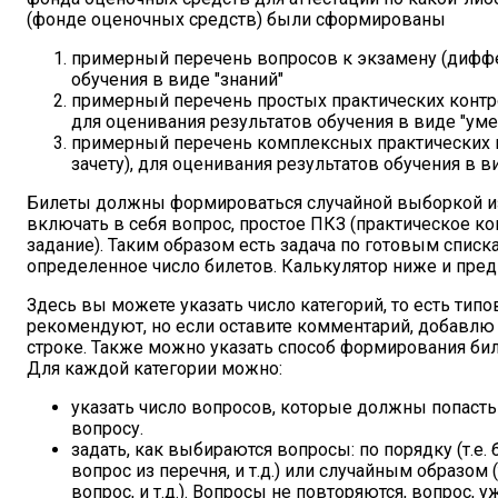
(фонде оценочных средств) были сформированы
примерный перечень вопросов к экзамену (диффе
обучения в виде "знаний"
примерный перечень простых практических контр
для оценивания результатов обучения в виде "уме
примерный перечень комплексных практических 
зачету), для оценивания результатов обучения в в
Билеты должны формироваться случайной выборкой и
включать в себя вопрос, простое ПКЗ (практическое к
задание). Таким образом есть задача по готовым спис
определенное число билетов. Калькулятор ниже и пред
Здесь вы можете указать число категорий, то есть типо
рекомендуют, но если оставите комментарий, добавлю 
строке. Также можно указать способ формирования бил
Для каждой категории можно:
указать число вопросов, которые должны попасть 
вопросу.
задать, как выбираются вопросы: по порядку (т.е.
вопрос из перечня, и т.д.) или случайным образом 
вопрос, и т.д.). Вопросы не повторяются, вопрос,