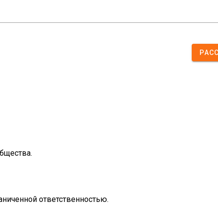
РАС
щества.

ниченной ответственностью.
