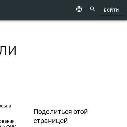


ВОЙТИ
ли
осы в
Поделиться
этой
страницей
ровании
ы в ФОС