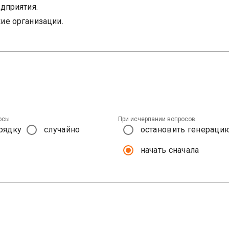
осы
При исчерпании вопросов
рядку
случайно
остановить генераци
начать сначала