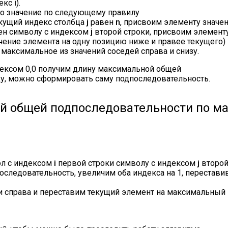
декс
i
).
о значение по следующему правилу
кущий индекс столбца
j
равен
n
, присвоим элементу значен
ен символу с индексом
j
второй строки, присвоим элементу
чение элемента на одну позицию ниже и правее текущего)
максимальное из значений соседей справа и снизу.
дексом 0,0 получим длину максимальной общей
у, можно сформировать саму подпоследовательность.
й общей подпоследовательности по м
ол с индексом
i
первой строки символу с индексом
j
второй
оследовательность, увеличим оба индекса на 1, перестави
и справа и переставим текущий элемент на максимальный и