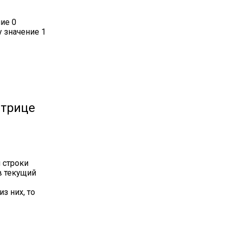
ие 0
 значение 1
атрице
 строки
в текущий
з них, то