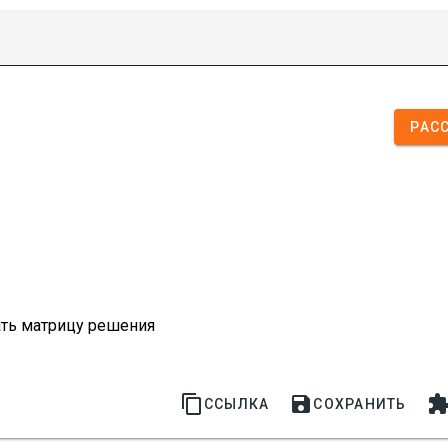
РАС
ть матрицу решения


ССЫЛКА
СОХРАНИТЬ