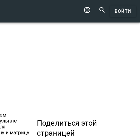


ВОЙТИ
дом
ультате
Поделиться
этой
для
страницей
ну и матрицу