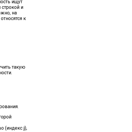
ость ищут
 строкой и
ожно, на
относятся к
учить такую
ости.
рования.
торой
во (индекс
j
),