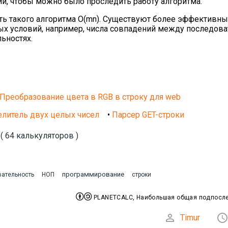
, чтобы можно было проследить работу алгоритма.
сть такого алгоритма O(mn). Существуют более эффективн
ных условий, например, числа совпадений между последов
ьностях.
Преобразование цвета в RGB в строку для web
литель двух целых чисел
•
Парсер GET-строки
( 64 калькуляторов )
программирование
ательность
НОП
строки


PLANETCALC, Наибольшая общая подпосл

Timur