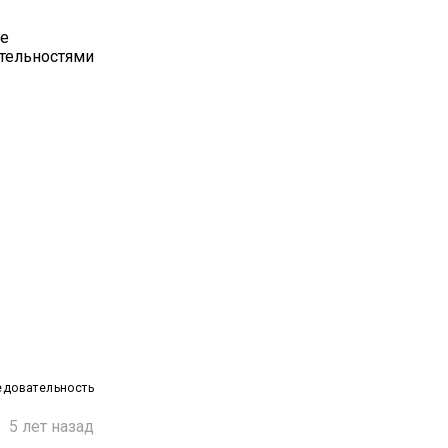
ые
ательностями
едовательность

5 лет назад