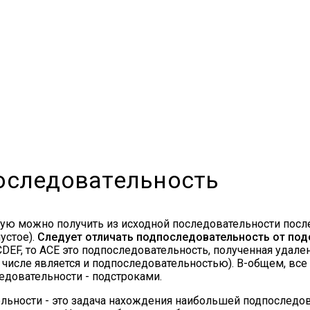
оследовательность
рую можно получить из исходной последовательности посл
устое).
Следует отличать подпоследовательность от под
DEF, то ACE это подпоследовательность, полученная удал
том числе является и подпоследовательностью). В-общем, вс
едовательности - подстроками.
ьности - это задача нахождения наибольшей подпоследов