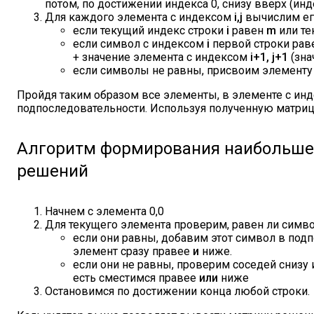
потом, по достижении индекса 0, снизу вверх (ин
Для каждого элемента с индексом
i,j
вычислим ег
если текущий индекс строки
i
равен
m
или те
если символ с индексом
i
первой строки рав
+ значение элемента с индексом
i+1, j+1
(зна
если символы не равны, присвоим элементу 
Пройдя таким образом все элементы, в элементе с ин
подпоследовательности. Используя полученную матриц
Алгоритм формирования наибольше
решений
Начнем с элемента 0,0
Для текущего элемента проверим, равен ли симв
если они равны, добавим этот символ в подп
элемент сразу правее
и
ниже.
если они не равны, проверим соседей снизу 
есть сместимся правее
или
ниже
Остановимся по достижении конца любой строки.