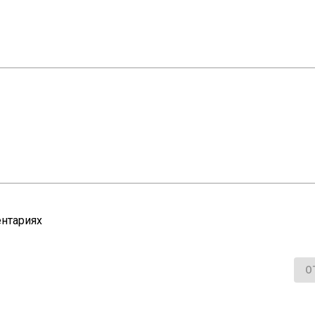
нтариях
О