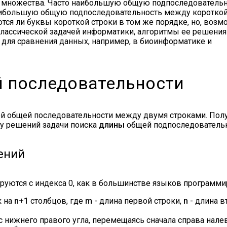
о множества. Часто наибольшую общую подпоследовательн
наибольшую общую подпоследовательность между короткой
яются ли буквы короткой строки в том же порядке, но, возм
 классической задачей информатики, алгоритмы ее решения 
 для сравнения данных, например, в биоинформатике и
 последовательности
й общей последовательности между двумя строками. Пол
у решений задачи поиска
длины
общей подпоследовательн
ений
руются с индекса 0, как в большинстве языков программи
к на
n+1
столбцов, где
m
- длина первой строки,
n
- длина в
 нижнего правого угла, перемещаясь сначала справа нале