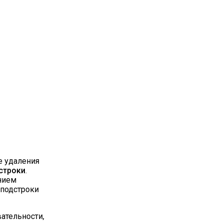
е удаления
строки
.
ением
е подстроки
ательности,