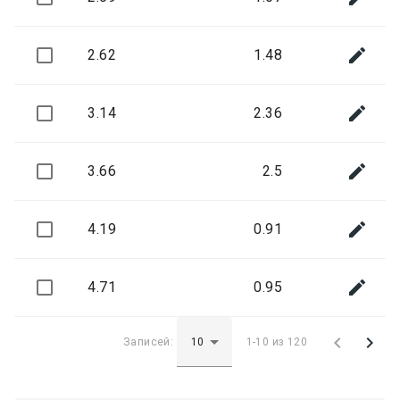

2.62
1.48

3.14
2.36

3.66
2.5

4.19
0.91

4.71
0.95


Записей:
1-10 из 120