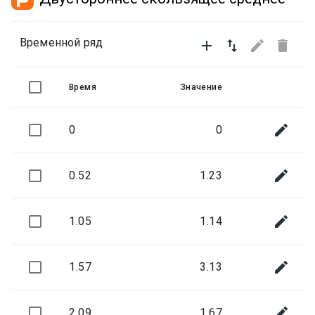
Временной ряд




Время
Значение

0
0

0.52
1.23

1.05
1.14

1.57
3.13

2.09
1.67