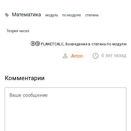
Математика

модуль
по модулю
степень
Теория чисел


PLANETCALC, Возведение в степень по модулю


6 лет назад
Anton
Комментарии
Ваше сообщение