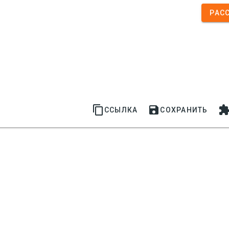
РАС


ССЫЛКА
СОХРАНИТЬ