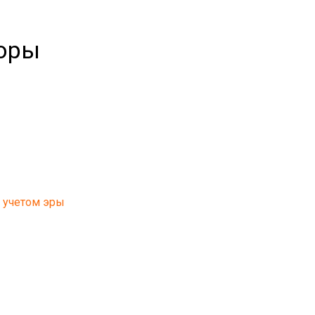
торы
с учетом эры