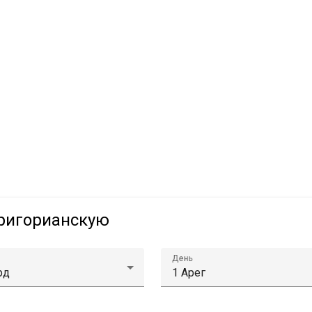
григорианскую
День