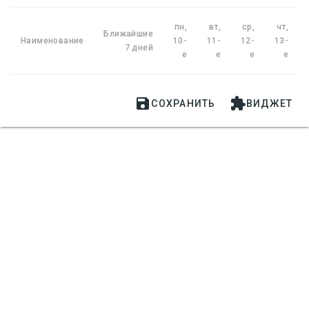
пн,
вт,
ср,
чт,
Ближайшие
Наименование
10-
11-
12-
13-
7 дней
е
е
е
е


СОХРАНИТЬ
ВИДЖЕТ