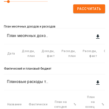
РАССЧИТАТЬ
План месячных доходов и расходов
План месячных доходов и расходов

Доходы,
Доходы,
Расходы,
Расходы,
Сб
Дата
план
факт
план
факт
Фактический и плановый бюджет
Плановые расходы текущего месяца по категориям

План
План на
на
Название
Фактически
%
%
сегодня
конец