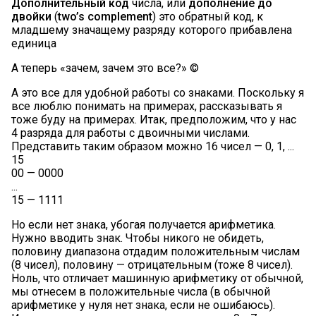
Дополнительный код
числа, или
дополнение до
двойки
(
two’s complement
) это обратный код, к
младшему значащему разряду которого прибавлена
единица
А теперь «зачем, зачем это все?» ©
А это все для удобной работы со знаками. Поскольку я
все люблю понимать на примерах, рассказывать я
тоже буду на примерах. Итак, предположим, что у нас
4 разряда для работы с двоичными числами.
Представить таким образом можно 16 чисел — 0, 1, ...
15
00 — 0000
...
15 — 1111
Но если нет знака, убогая получается арифметика.
Нужно вводить знак. Чтобы никого не обидеть,
половину диапазона отдадим положительным числам
(8 чисел), половину — отрицательным (тоже 8 чисел).
Ноль, что отличает машинную арифметику от обычной,
мы отнесем в положительные числа (в обычной
арифметике у нуля нет знака, если не ошибаюсь).