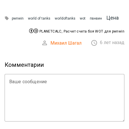
Цена

pwnwin
world of tanks
worldoftanks
wot
пвнвин


PLANETCALC, Расчет счета боя WOT для pwnwin


6 лет назад
Михаил Шагал
Комментарии
Ваше сообщение