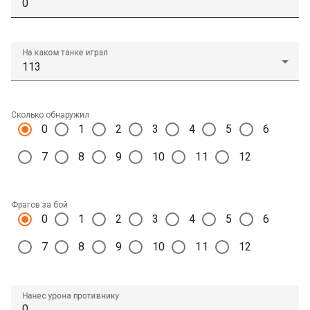
На каком танке играл
Сколько обнаружил
0
1
2
3
4
5
6
7
8
9
10
11
12
Фрагов за бой
0
1
2
3
4
5
6
7
8
9
10
11
12
Нанес урона противнику