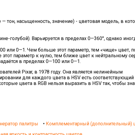
ue — тон, насыщенность, значение) - цветовая модель, в кот
ине-голубой). Варьируется в пределах 0—360°, однако иног
00 или 0—1. Чем больше этот параметр, тем «чище» цвет, п
 этот параметр к нулю, тем ближе цвет к нейтральному се
 задаётся в пределах 0—100 или 0—1.
ателей Pixar, в 1978 году. Она является нелинейным
ровании для каждого цвета в HSV есть соответствующий 
оторые цвета в RGB нельзя выразить в HSV так, чтобы зн
нератор палитры
•
Комплементарный (дополнительный) 
ная яркость и контрастность цветов