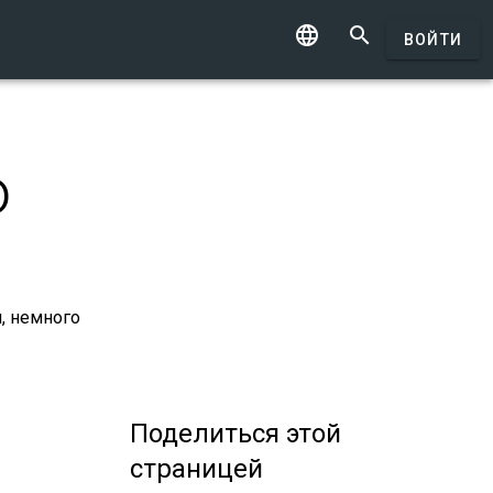


ВОЙТИ
о
, немного
Поделиться
этой
страницей