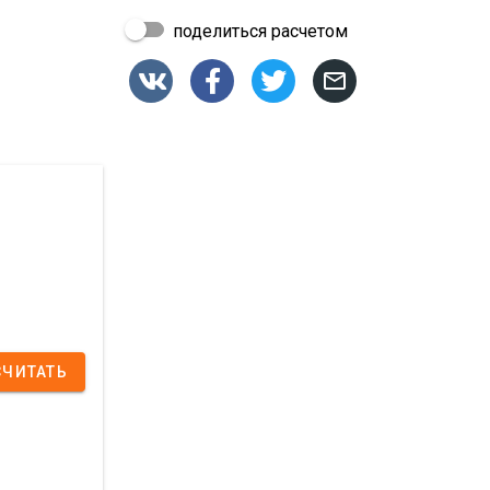
поделиться расчетом




СЧИТАТЬ