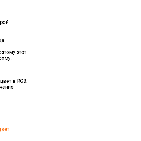
орой
да
оэтому этот
рому.
цвет в RGB.
ачение
цвет