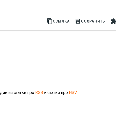


ССЫЛКА
СОХРАНИТЬ
дии из статьи про
RGB
и статьи про
HSV