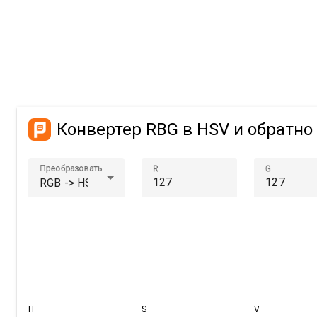
Конвертер RBG в HSV и обратно
Преобразовать
R
G
H
S
V