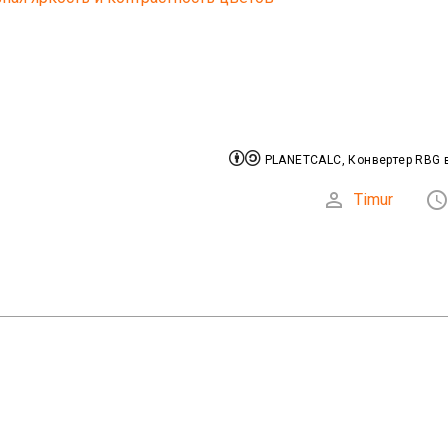


PLANETCALC, Конвертер RBG в

Timur