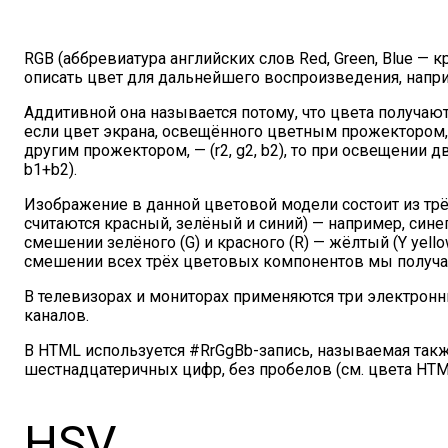
RGB (аббревиатура английских слов Red, Green, Blue —
описать цвет для дальнейшего воспроизведения, напр
Аддитивной она называется потому, что цвета получаются
если цвет экрана, освещённого цветным прожектором, об
другим прожектором, — (r2, g2, b2), то при освещении д
b1+b2).
Изображение в данной цветовой модели состоит из тр
считаются красный, зелёный и синий) — например, синег
смешении зелёного (G) и красного (R) — жёлтый (Y yello
смешении всех трёх цветовых компонентов мы получае
В телевизорах и мониторах применяются три электронны
каналов.
В HTML используется #RrGgBb-запись, называемая так
шестнадцатеричных цифр, без пробелов (см. цвета HTM
HSV