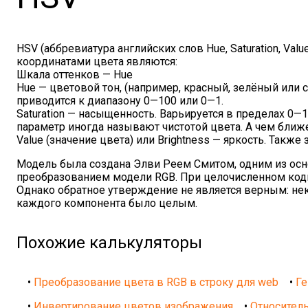
HSV (аббревиатура английских слов Hue, Saturation, Val
координатами цвета являются:
Шкала оттенков — Hue
Hue — цветовой тон, (например, красный, зелёный или с
приводится к диапазону 0—100 или 0—1.
Saturation — насыщенность. Варьируется в пределах 0—1
параметр иногда называют чистотой цвета. А чем ближе
Value (значение цвета) или Brightness — яркость. Также
Модель была создана Элви Реем Смитом, одним из основ
преобразованием модели RGB. При целочисленном коди
Однако обратное утверждение не является верным: нек
каждого компонента было целым.
Похожие калькуляторы
•
Преобразование цвета в RGB в строку для web
•
Ге
•
Инвертирование цветов изображения
•
Относитель