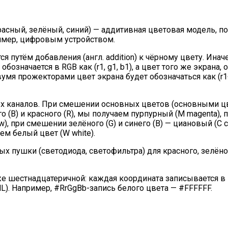
 красный, зелёный, синий) — аддитивная цветовая модель, 
имер, цифровым устройством.
 путём добавления (англ. addition) к чёрному цвету. Иначе
означается в RGB как (r1, g1, b1), а цвет того же экрана,
вумя прожекторами цвет экрана будет обозначаться как (r1+
ёх каналов. При смешении основных цветов (основными 
о (B) и красного (R), мы получаем пурпурный (M magenta), 
w), при смешении зелёного (G) и синего (B) — циановый (С c
м белый цвет (W white).
х пушки (светодиода, светофильтра) для красного, зелёно
же шестнадцатеричной: каждая координата записывается в
L). Например, #RrGgBb-запись белого цвета — #FFFFFF.