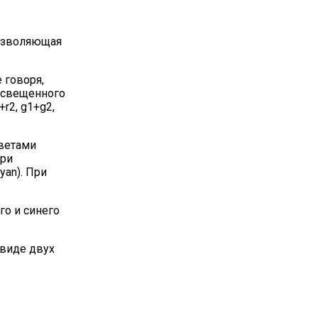
позволяющая
 говоря,
 освещенного
r2, g1+g2,
цветами
при
yan). При
го и синего
 виде двух