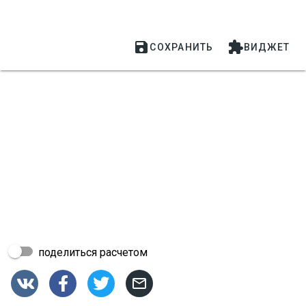


СОХРАНИТЬ
ВИДЖЕТ
поделиться расчетом



