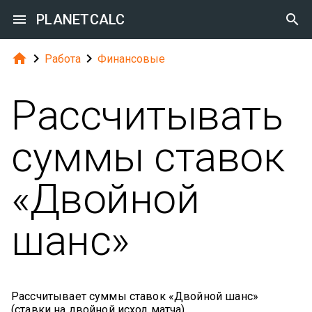

PLANETCALC




Работа
Финансовые
Рассчитывать
суммы ставок
«Двойной
шанс»
Рассчитывает суммы ставок «Двойной шанс»
(ставки на двойной исход матча).