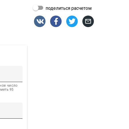
поделиться расчетом




ное число
иметь 95