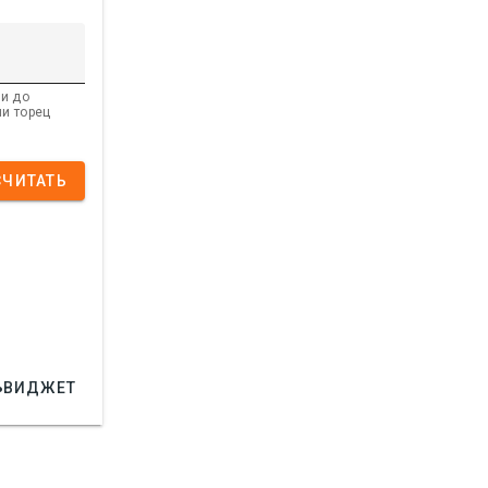
ии до
ли торец
СЧИТАТЬ

ВИДЖЕТ