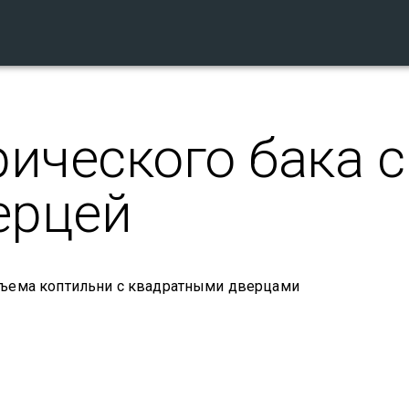
ического бака с
ерцей
бъема коптильни с квадратными дверцами