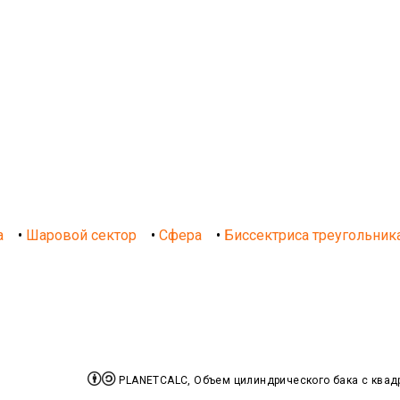
а
•
Шаровой сектор
•
Сфера
•
Биссектриса треугольник


PLANETCALC, Объем цилиндрического бака с квад