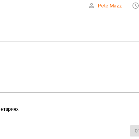

Pete Mazz
нтариях
О