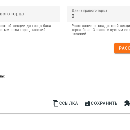
Длина правого торца
вого торца
ратной секции до торца бака.
Расстояние от квадратной секц
устым если торец плоский.
торца бака. Оставьте пустым ес
плоский.
РАС
нах


ССЫЛКА
СОХРАНИТЬ