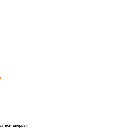
а
ратной дверцей