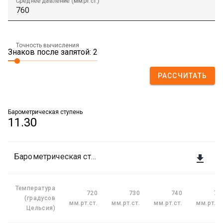
Среднее давление (мм.рт.ст.)
Точность вычисления
Знаков после запятой: 2
РАССЧИТАТЬ
Барометрическая ступень
11.30
Барометрическая ступень

Температура
720
730
740
75
(градусов
мм.рт.ст.
мм.рт.ст.
мм.рт.ст.
мм.рт.ст
Цельсия)