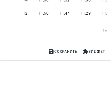
14
11.68
11.52
11.36
11.2
12
11.60
11.44
11.29
11.1
Запи


СОХРАНИТЬ
ВИДЖЕТ