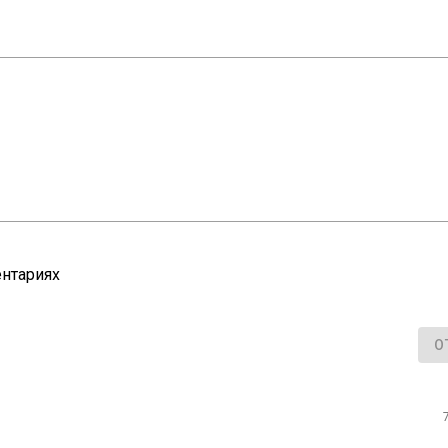
нтариях
О