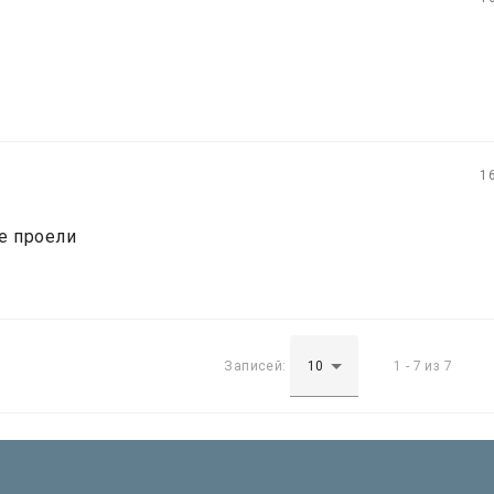
1
не проели
Записей:
1 - 7 из 7