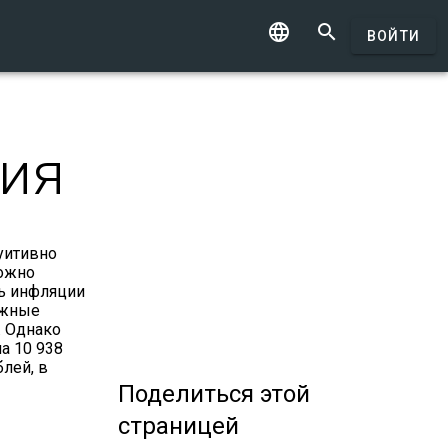


ВОЙТИ
ция
уитивно
можно
нь инфляции
ожные
. Однако
а 10 938
блей, в
Поделиться
этой
страницей