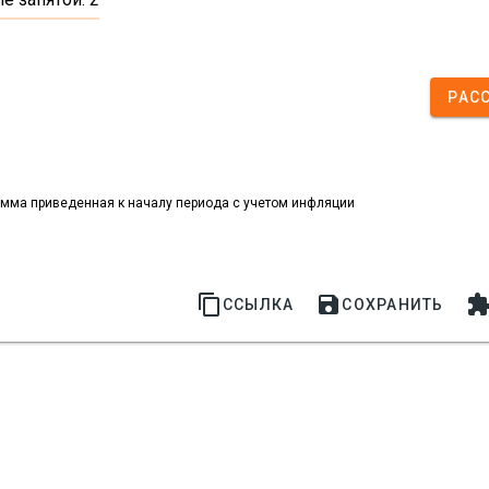
РАС
мма приведенная к началу периода с учетом инфляции


ССЫЛКА
СОХРАНИТЬ