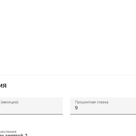
ия
 (месяцев)
Процентная ставка
ычисления
е запятой: 2