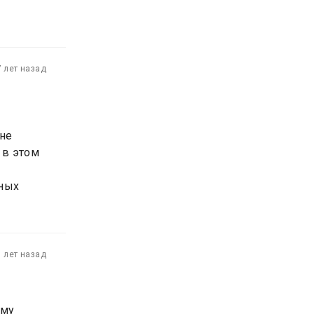
7 лет назад
 не
 в этом
тных
1 лет назад
ому