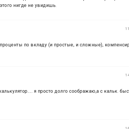
 этого нигде не увидишь.
1
проценты по вкладу (и простые, и сложные), компенс
1
лькулятор..... я просто долго соображаю,а с кальк. бы
1