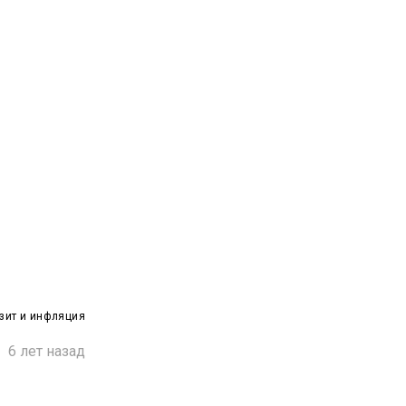
зит и инфляция

6 лет назад