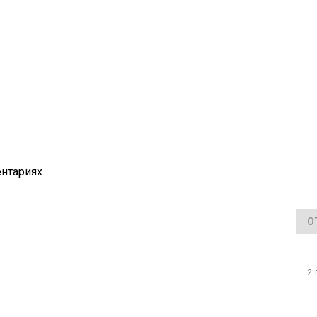
нтариях
О
2 