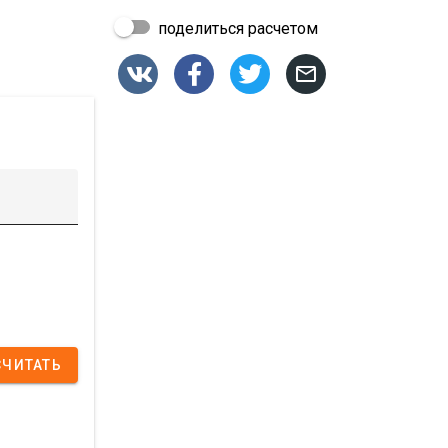
поделиться расчетом




СЧИТАТЬ