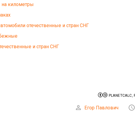
ы на километры
наках
автомобили отечественные и стран СНГ
убежные
течественные и стран СНГ


PLANETCALC, 

Егор Павлович