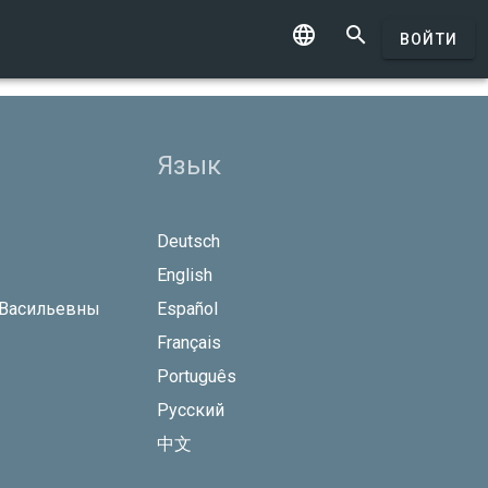


ВОЙТИ
Язык
Deutsch
English
 Васильевны
Español
Français
Português
Русский
中文