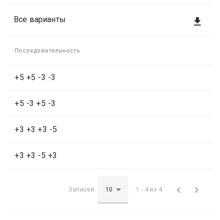
Все варианты

Последовательность
+5 +5 -3 -3
+5 -3 +5 -3
+3 +3 +3 -5
+3 +3 -5 +3


Записей:
1 - 4 из 4