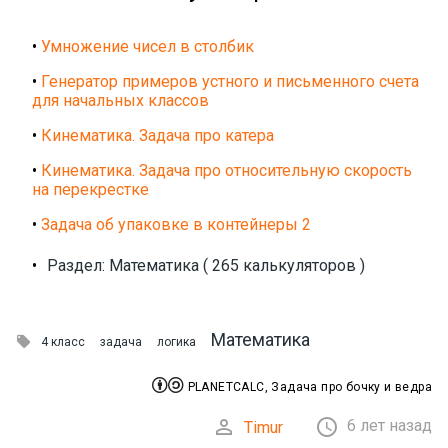
•
Умножение чисел в столбик
•
Генератор примеров устного и письменного счета
для начальных классов
•
Кинематика. Задача про катера
•
Кинематика. Задача про относительную скорость
на перекрестке
•
Задача об упаковке в контейнеры 2
•
Раздел: Математика ( 265 калькуляторов )
Математика

4 класс
задача
логика


PLANETCALC, Задача про бочку и ведра


6 лет назад
Timur